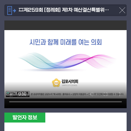
🎞제259회 [정례회] 제1차 예산결산특별위원회 [2025.06.16.]
발언자 정보