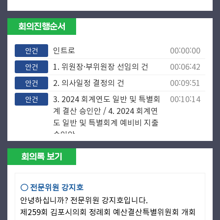
회의진행순서
인트로
00:00:00
안건
1. 위원장·부위원장 선임의 건
00:06:42
안건
2. 의사일정 결정의 건
00:09:51
안건
3. 2024 회계연도 일반 및 특별회
00:10:14
안건
계 결산 승인안 / 4. 2024 회계연
도 일반 및 특별회계 예비비 지출
승인안
제안설명(자치행정국장)
00:11:40
공무원
회의록 보기
제안설명(기획조정실장)
00:16:06
공무원
홍보기획관
00:40:15
안건
○ 전문위원 강지호
감사관
00:59:36
안건
안녕하십니까? 전문위원 강지호입니다.
제259회 김포시의회 정례회 예산결산특별위원회 개회
기획조정실
01:14:14
안건