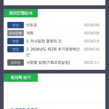
회의진행순서
인트로
00:00:00
안건
개회
00:00:09
회의진행
1. 의사일정 결정의 건
00:00:19
안건
2. 2026년도 제2회 추가경정예산
00:00:36
안건
안
사항별 설명(기획조정실장)
00:01:17
공무원
질의답변
00:04:48
질문답변
회의록 보기
사항별 설명(복지국장)
00:09:19
공무원
질의답변
00:11:23
질문답변
-
정회
00:19:15
회의진행
속개
00:25:17
회의진행