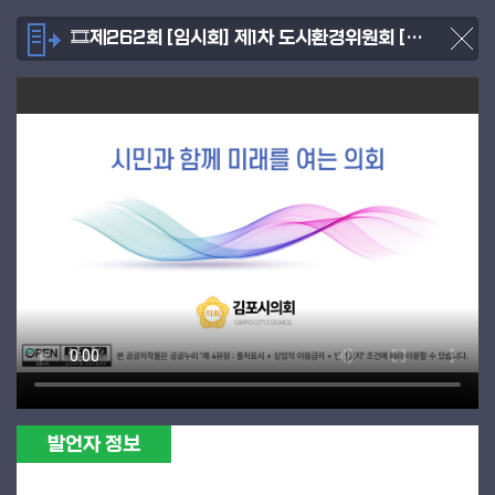
🎞제262회 [임시회] 제1차 도시환경위원회 [2025.10.21.]
발언자 정보