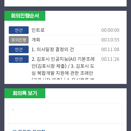
회의진행순서
인트로
00:00:00
안건
개회
00:10:55
회의진행
1. 의사일정 결정의 건
00:11:08
안건
2. 김포시 인공지능(AI) 기본조례
00:11:26
안건
안(김포시장 제출) / 3. 김포시 도
심 복합개발 지원에 관한 조례안
(김포시장 제출) / 4. 음식물류 폐
기물 처리 민간위탁 동의안(김포
회의록 보기
시장 제출) / 5. 매립지 등 반입불
가 폐기물 처리 민간위탁 동의안
(김포시장 제출) / 6. 생활폐기물
-
처리 민간위탁 동의안(김포시장
제출) / 7. 김포시 농어민 기회소
득 지원 조례안(김포시장 제출) 8.