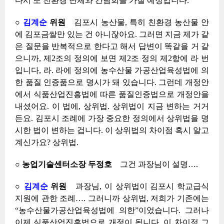
다시 또 친환경 단체와 간담회를 가질 예정입니다.
○
김계순
위원
김포시 농산물, 특히 친환경 농산물 안
에 김포금쌀만 있는 건 아니잖아요. 그러면 지금 제가 같
은 질문을 반복적으로 한다고 해서 답변이 똑같을 거 같
으니까, 제2조의 정의에 보면 제2조 정의 제2항에 라 번
입니다, 라. 라에 정의에 농수산물 가공산업육성법에 의
한 품질 인증품으로 명시가 돼 있습니다. 그런데 개정안
에서 식품산업진흥법에 따른 품질인증법으로 개정안을
내셨어요. 이 법에, 상위법. 상위법이 지금 변하는 거거
든요. 김포시 조례에 가장 중요한 정의에서 상위법을 명
시한 법이 변하는 겁니다. 이 상위법의 차이점 혹시 알고
계신가요? 상위법.
○ 농업기술센터소장 두정호
그건 과장님이 설명….
○
김계순
위원
과장님, 이 상위법이 김포시 학교급식
지원에 관한 조례…. 그러니까 상위법, 저희가 기존에는
“농수산물가공산업육성법에 의한”이었습니다. 그러나
이제 식품산업진흥법으로 개정이 됩니다. 이 차이점 그