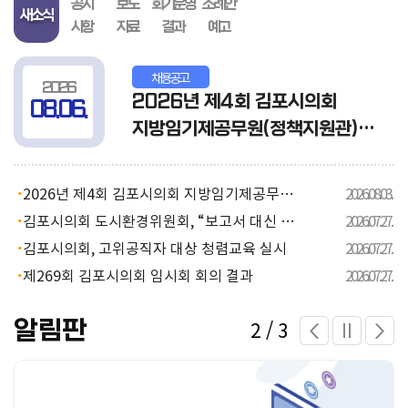
공지
보도
회기운영
조례안
새소식
사항
자료
결과
예고
이
용
채용공고
안
2026
2026년 제4회 김포시의회
08.06.
내
지방임기제공무원(정책지원관)
채용 최종합격자 및 예비합격자
발표 공고
2026년 제4회 김포시의회 지방임기제공무원(정책지원관) 서류전형 합격자 및 면접시험 시행계획 공고
2026.08.03.
김포시의회 도시환경위원회, “보고서 대신 현장에서 답 찾는다”
2026.07.27.
김포시의회, 고위공직자 대상 청렴교육 실시
2026.07.27.
제269회 김포시의회 임시회 회의 결과
2026.07.27.
알림판
2/3