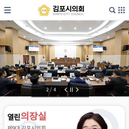
본문으로 바로가기
메인메뉴 바로가기
김포시의회
김포시의회
GIMPO CITY COUNCIL
GIMPO CITY COUNCIL
의
회
안
내
의
원
소
개
2/4
의
회
소
의장실
열린
식
제9대 김포시의회