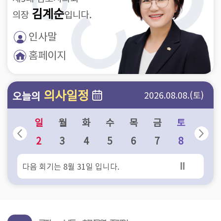
의
김계순
의장
입니다.
정
활
인사말
동
홈페이지
회
의
록
의사일정
오늘의
2026.08.08.(토)
인
일
월
화
수
목
금
토
터
넷
2
3
4
5
6
7
8
방
송
다음 회기는 8월 31일 입니다.
소
통
마
당