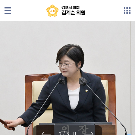
본문으로 바로가기
메인메뉴 바로가기
김포시의회
김포시의회
김계순 의원
김계순 의원
의
원
소
개
회
의
록
의
정
활
동
발
2/3