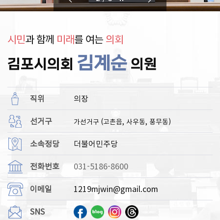
의
의
안
시민
과 함께
미래
를 여는
의회
김계순
김포시의회
의원
직위
의장
선거구
가선거구 (고촌읍, 사우동, 풍무동)
소속정당
더불어민주당
전화번호
031-5186-8600
이메일
1219mjwin@gmail.com
SNS